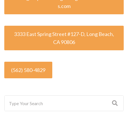
s.com
3333 East Spring Street #127-D, Long Beach,
CA 90806
(562) 580-4829