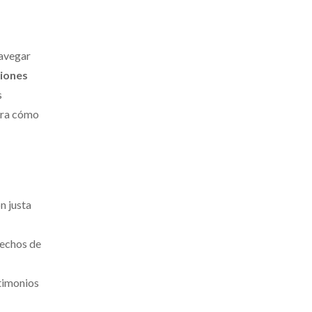
Navegar
iones
s
bra cómo
n justa
rechos de
stimonios