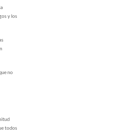
la
gos y los
as
n
que no
nitud
ue todos