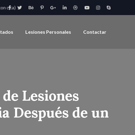
on cita)
ltados
Lesiones Personales
Contactar
 de Lesiones
ia Después de un