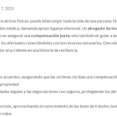
 7, 2025
icatrices físicas; puede interrumpir toda la vida de una persona. 
ión médica; demanda apoyo legal profesional. Un
abogado de les
o en asegurar una
compensación justa
, sino también en guiar a la
 los afectados conectándolos con los recursos necesarios. Descu
 al accidente en una historia de resiliencia.
s acuerdos, asegurando que las víctimas reciban una compensació
 propiedad.
ades legales y las negociaciones con seguros, protegiendo los de
isión, aprovechando el conocimiento de las leyes de tránsito, te
a culpa.