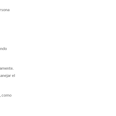
ersona
ando
namente.
anejar el
s, como